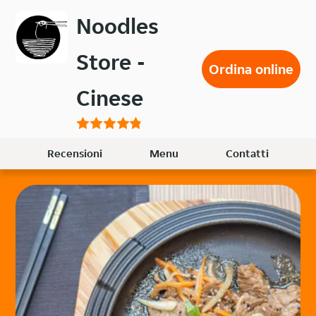
Passa
Noodles
al
contenuto
Store -
principale
Ordina online
Cinese
Recensioni
Menu
Contatti